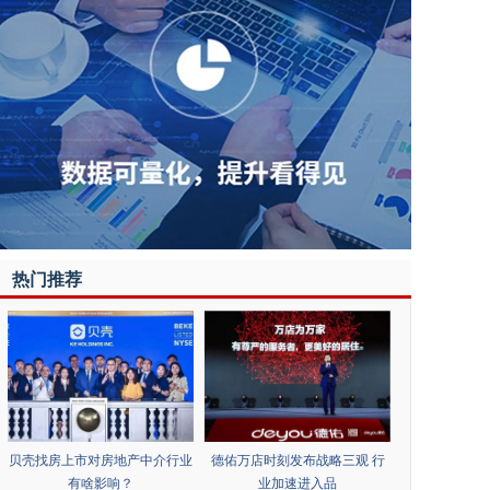
热门推荐
贝壳找房上市对房地产中介行业
德佑万店时刻发布战略三观 行
有啥影响？
业加速进入品