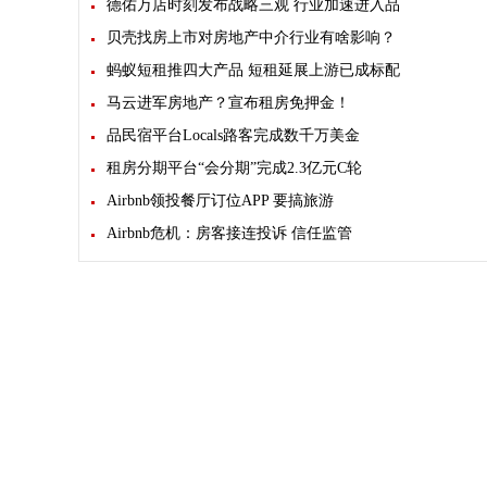
德佑万店时刻发布战略三观 行业加速进入品
贝壳找房上市对房地产中介行业有啥影响？
蚂蚁短租推四大产品 短租延展上游已成标配
马云进军房地产？宣布租房免押金！
品民宿平台Locals路客完成数千万美金
租房分期平台“会分期”完成2.3亿元C轮
Airbnb领投餐厅订位APP 要搞旅游
Airbnb危机：房客接连投诉 信任监管