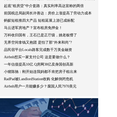
起底“租房贷”中介套路：真实利率高达宣称的两倍
前国税总局副局长许善达：房价上涨提高了劳动力成本
蚂蚁短租推四大产品 短租延展上游已成标配
马云进军房地产？宣布租房免押金！
万科收归国有，王石已是正厅级，姚老板懵了
无界空间拿钱又抱团 是怕了那“外来和尚”?
品民宿平台Locals路客完成数千万美金融资
Airbnb想买一家支付公司 这是要做什么？
一年估值提高10亿 Q房网38亿卖身国创高新
小猪陈驰：刚开始连我妈都不肯把房子租出来
RadPad被LandlordStation收购 化解倒闭危机
Airbnb用户一月能赚多少？腐国人民7970美元