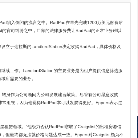
ad陷入倒闭的流言之中。RadPad在早先完成1200万美元融资后
list的官司纠纷之中，巨额的法律服务费让RadPad的正常业务难以
达拉斯的LandlordStation决定收购RadPad，具体价格及
工作。LandlordStation的主要业务是为租户提供信息筛选服
领域所需要的业务。
离开工作岗位，转身作为公司顾问为公司发展建言献策。尽管有公司愿意收购
非常沮丧，因为他觉得RadPad本可以发展得更好。Eppers表示过
出房屋租赁领域。”他极力否认RadPad窃取了Craigslist的出租房源信
最终都无法就价格问题达成一致。Eppers对Craigslist颇为不