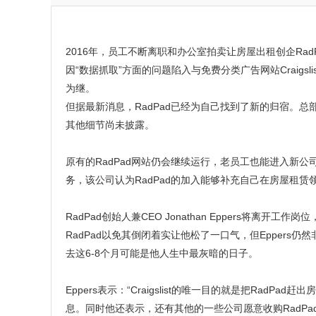
2016年，员工不断离职和办公室拍卖让房屋出租创企RadP
因“数据抓取”方面的问题陷入与免费分类广告网站Craigs
为继。
但据最新消息，RadPad已经为自己找到了新的归宿。总部设立于
其他细节尚未披露。
原有的RadPad网站仍会继续运行，老员工也能进入新公司继续
务，该公司认为RadPad的加入能够补充自己在房屋租赁
RadPad创始人兼CEO Jonathan Eppers将
RadPad以免其倒闭着实让他松了一口气，但Eppers仍然
去这6-8个月可能是他人生中最灰暗的日子。
Eppers表示：“Craigslist的唯一目的就是把RadPad赶
息。同时他还表示，还有其他的一些公司愿意收购RadPad，但