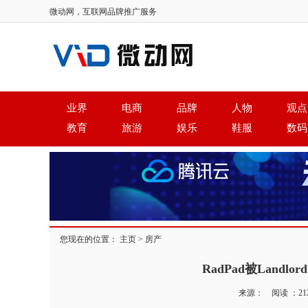
微动网，互联网品牌推广服务
业界
电商
品牌
人物
观点
教育
旅游
娱乐
鞋服
数码
您现在的位置：
主页
>
房产
RadPad被Landlo
来源： 阅读 ：
21