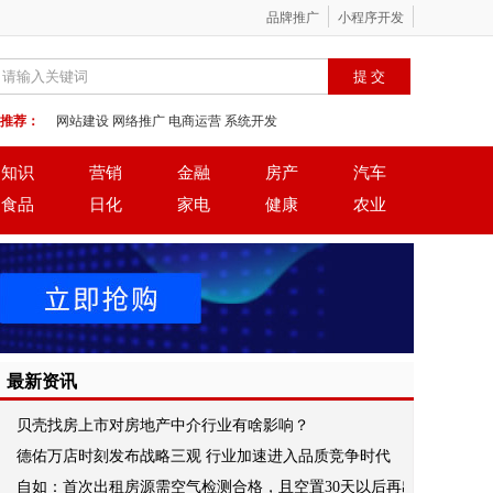
品牌推广
小程序开发
推荐：
网站建设
网络推广
电商运营
系统开发
知识
营销
金融
房产
汽车
食品
日化
家电
健康
农业
最新资讯
贝壳找房上市对房地产中介行业有啥影响？
德佑万店时刻发布战略三观 行业加速进入品质竞争时代
自如：首次出租房源需空气检测合格，且空置30天以后再出租