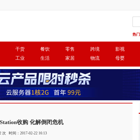
热门
干货
餐饮
零售
跨境
影视
工业
生活
家居
物流
母婴
rdStation收购 化解倒闭危机
2
次 时间：2017-02-22 16:13