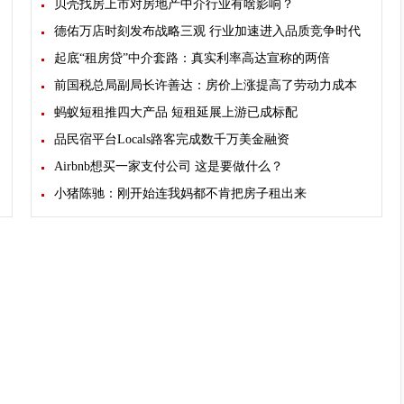
贝壳找房上市对房地产中介行业有啥影响？
德佑万店时刻发布战略三观 行业加速进入品质竞争时代
起底“租房贷”中介套路：真实利率高达宣称的两倍
前国税总局副局长许善达：房价上涨提高了劳动力成本
蚂蚁短租推四大产品 短租延展上游已成标配
品民宿平台Locals路客完成数千万美金融资
Airbnb想买一家支付公司 这是要做什么？
小猪陈驰：刚开始连我妈都不肯把房子租出来