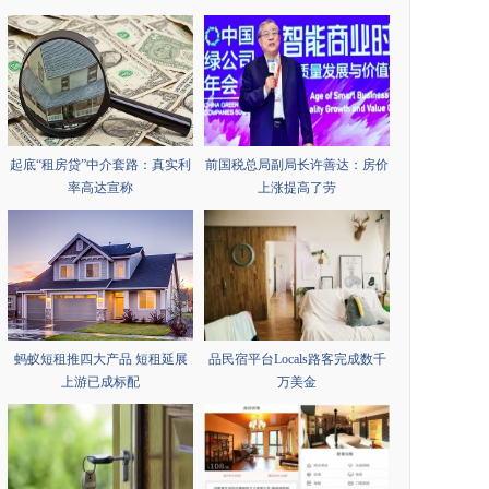
起底“租房贷”中介套路：真实利
前国税总局副局长许善达：房价
率高达宣称
上涨提高了劳
蚂蚁短租推四大产品 短租延展
品民宿平台Locals路客完成数千
上游已成标配
万美金