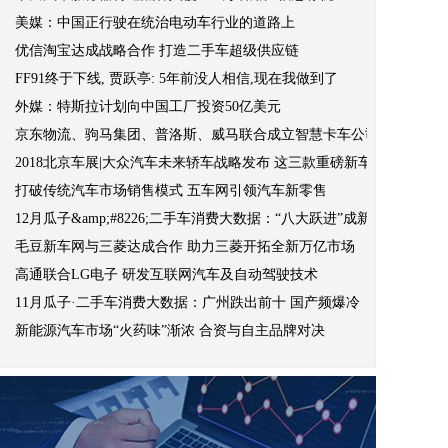
美媒：中国正行驶在统治电动车行业的道路上
优信淘宝达成战略合作 打造二手车超级供应链
FF91终于下线, 贾跃亭: 5年前没人相信,现在我做到了
外媒：特斯拉计划向中国工厂投资50亿美元
京东物流、驹马集团、普洛斯、威马联合成立智慧卡车公司，将在20
2018北京车展|大众汽车未来轿车战略发布 这三款重磅新车同场发布
打破传统汽车市场销售模式 五车网引领汽车新零售
12月瓜子&amp;#8226;二手车消费大数据：“八大跃进”成新趋势
毛豆新车网与三菱达成合作 助力三菱开拓全新万亿市场
高通联合LG电子 研发互联网汽车及自动驾驶技术
11月瓜子·二手车消费大数据：广州跌出前十 国产频爆冷
新能源汽车市场“火药味”渐浓 合资与自主品牌对决