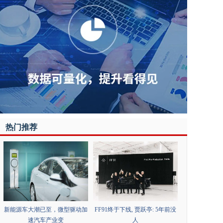
热门推荐
新能源车大潮已至，微型驱动加
FF91终于下线, 贾跃亭: 5年前没
速汽车产业变
人