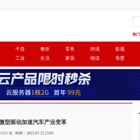
热门
干货
餐饮
零售
跨境
影视
工业
生活
家居
物流
母婴
微型驱动加速汽车产业变革
：
1111
次 时间：2022-07-23 23:03