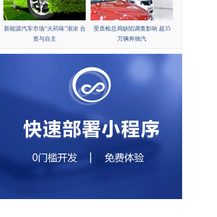
新能源汽车市场“火药味”渐浓 合
受质检总局缺陷调查影响 超35
资与自主
万辆奔驰汽