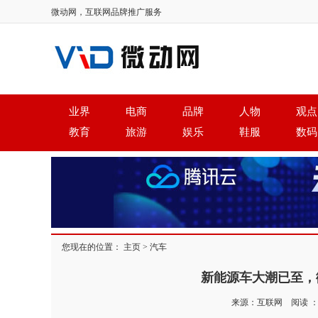
微动网，互联网品牌推广服务
业界
电商
品牌
人物
观点
教育
旅游
娱乐
鞋服
数码
您现在的位置：
主页
>
汽车
新能源车大潮已至，
来源：互联网 阅读 