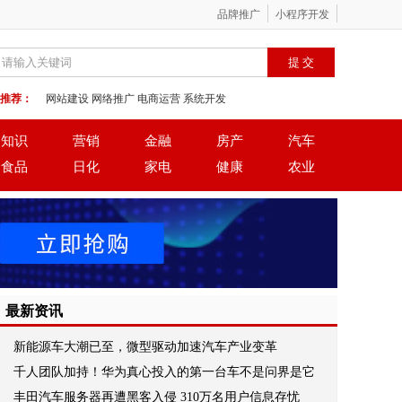
品牌推广
小程序开发
推荐：
网站建设
网络推广
电商运营
系统开发
知识
营销
金融
房产
汽车
食品
日化
家电
健康
农业
最新资讯
新能源车大潮已至，微型驱动加速汽车产业变革
千人团队加持！华为真心投入的第一台车不是问界是它
丰田汽车服务器再遭黑客入侵 310万名用户信息存忧