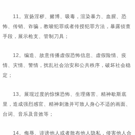
11。宣扬淫秽、赌博、吸毒，渲染暴力、血腥、恐
怖、传销、诈骗，教唆犯罪或者传授犯罪方法，暴露侦查
手段，展示枪支、管制刀具；
12。编造、故意传播虚假恐怖信息、虚假险情、疫
情、灾情、警情，扰乱社会治安和公共秩序，破坏社会稳
定；
13。展现过度的惊悚恐怖、生理痛苦、精神歇斯底
里，造成强烈感官、精神刺激并可致人身心不适的画面、
台词、音乐及音效等；
14。侮辱、诽谤他人或者散布他人隐私，侵害他人合